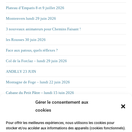
Plateau d’Emparis 8 et 9 juillet 2026
Montenvers lundi 29 juin 2026
3 nouveaux animateurs pour Chemins Faisant !
les Rousses 30 juin 2026
Face aux patous, quels réflexes ?
Col de la Forclaz – lundi 29 juin 2026
ANDILLY 23 JUIN
Montagne de Foge – lundi 22 juin 2026
Cabane du Petit Pâtre – lundi 15 juin 2026
Gérer le consentement aux
La Croix d’Allant – lundi 8 juin 2026
cookies
RAND’ORIENTATION 2 JUIN 2026
Pour offrir les meilleures expériences, nous utilisons les cookies pour
LA CHAMBOTTE
stocker et/ou accéder aux informations des appareils (cookies fonctionnels).