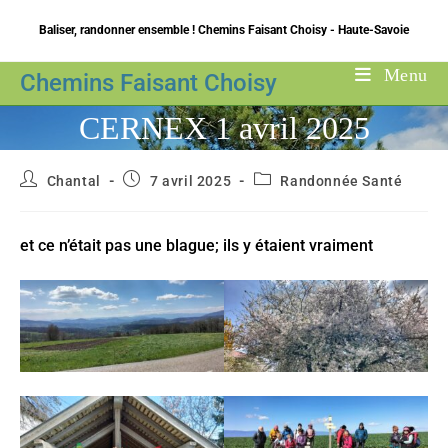
Skip
Baliser, randonner ensemble ! Chemins Faisant Choisy - Haute-Savoie
to
content
Menu
Chemins Faisant Choisy
CERNEX 1 avril 2025
Auteur/autrice
Publication
Post
Chantal
7 avril 2025
Randonnée Santé
de
publiée :
category:
la
publication :
et ce n’était pas une blague; ils y étaient vraiment