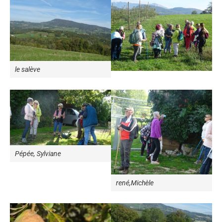
le salève
Pépée, Sylviane
rené,Michèle