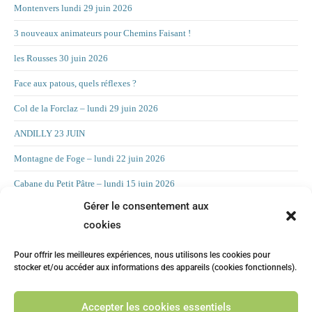
Montenvers lundi 29 juin 2026
3 nouveaux animateurs pour Chemins Faisant !
les Rousses 30 juin 2026
Face aux patous, quels réflexes ?
Col de la Forclaz – lundi 29 juin 2026
ANDILLY 23 JUIN
Montagne de Foge – lundi 22 juin 2026
Cabane du Petit Pâtre – lundi 15 juin 2026
Gérer le consentement aux
La Croix d’Allant – lundi 8 juin 2026
cookies
RAND’ORIENTATION 2 JUIN 2026
Pour offrir les meilleures expériences, nous utilisons les cookies pour
LA CHAMBOTTE
stocker et/ou accéder aux informations des appareils (cookies fonctionnels).
Mont Forchat – lundi 25 mai 2025
Accepter les cookies essentiels
CHILLY 19 MAI Suite