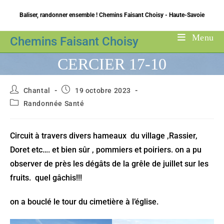
Skip
Baliser, randonner ensemble ! Chemins Faisant Choisy - Haute-Savoie
to
content
Menu
Chemins Faisant Choisy
CERCIER 17-10
Auteur/autrice
Publication
Chantal
19 octobre 2023
de
publiée :
Post
Randonnée Santé
la
category:
publication :
Circuit à travers divers hameaux du village ,Rassier,
Doret etc…. et bien sûr , pommiers et poiriers. on a pu
observer de près les dégâts de la grêle de juillet sur les
fruits. quel gâchis!!!
on a bouclé le tour du cimetière à l’église.