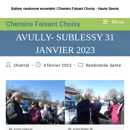
Skip
Baliser, randonner ensemble ! Chemins Faisant Choisy - Haute-Savoie
to
content
Menu
Chemins Faisant Choisy
AVULLY- SUBLESSY 31
JANVIER 2023
Auteur/autrice
Publication
Post
Chantal
4 février 2023
Randonnée Santé
de
publiée :
category:
la
publication :
ils sont venus
ils sont bien là