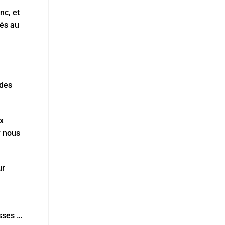
nc, et
tés au
 des
x
r nous
ur
sses …