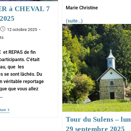
Marie Christine
ER à CHEVAL 7
 2025
(suite…)
e
Publication
12 octobre 2025
Chalet
Continuer La Lecture
publiée :
ts
Du
Curé
–
et REPAS de fin
Lundi
10
articipants. C'était
Novembre
eau, que les
2025
s se sont lâchés. Du
un véritable reportage
que que vous allez
e…
SIXT
ture
FER
Tour du Sulens – lun
À
CHEVAL
29 septembre 2025
7