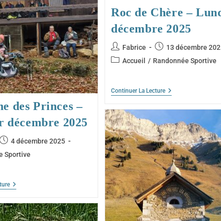
Roc de Chère – Lund
décembre 2025
Auteur/autrice
Publication
Fabrice
13 décembre 202
de
publiée :
Post
Accueil
/
Randonnée Sportive
la
category:
publication :
Roc
Continuer La Lecture
De
e des Princes –
Chère
–
er décembre 2025
Lundi
8
Décembre
e
Publication
4 décembre 2025
2025
publiée :
 Sportive
Montagne
ture
Des
Princes
–
Lundi