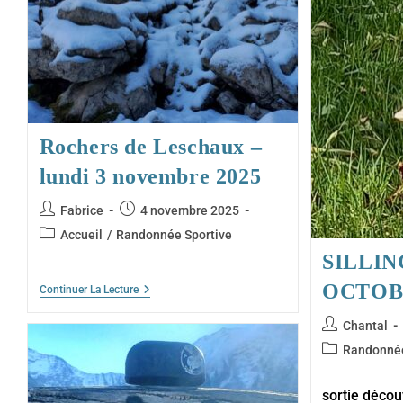
Rochers de Leschaux –
lundi 3 novembre 2025
Auteur/autrice
Publication
Fabrice
4 novembre 2025
de
publiée :
Post
Accueil
/
Randonnée Sportive
la
category:
SILLIN
publication :
OCTOB
Rochers
Continuer La Lecture
De
Leschaux
Auteur/autric
Chantal
–
de
Lundi
Post
Randonné
3
la
category:
Novembre
publication :
2025
sortie déco