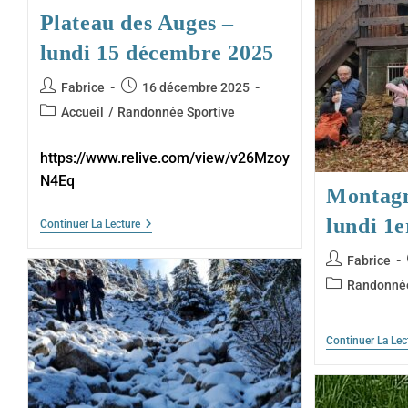
Plateau des Auges –
lundi 15 décembre 2025
Auteur/autrice
Publication
Fabrice
16 décembre 2025
de
publiée :
Post
Accueil
/
Randonnée Sportive
la
category:
publication :
https://www.relive.com/view/v26Mzoy
N4Eq
Montagn
lundi 1
Plateau
Continuer La Lecture
Des
Auges
Auteur/autric
Fabrice
–
de
Lundi
Post
Randonnée
15
la
category:
Décembre
publication :
2025
Continuer La Lec