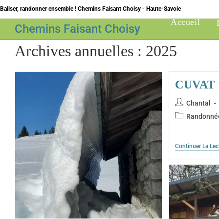
Skip
Baliser, randonner ensemble ! Chemins Faisant Choisy - Haute-Savoie
to
Accueil
Chemins Faisant Choisy
content
Archives annuelles : 2025
CUVAT 
Auteur/autric
Chantal
de
Post
Randonné
la
category:
publication :
Continuer La Lec