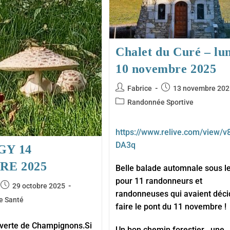
1er
Décembre
2025
Chalet du Curé – lu
10 novembre 2025
Auteur/autrice
Publication
Fabrice
13 novembre 202
de
publiée :
Post
Randonnée Sportive
la
category:
publication :
https://www.relive.com/view/v
DA3q
GY 14
RE 2025
Belle balade automnale sous le
pour 11 randonneurs et
e
Publication
29 octobre 2025
randonneuses qui avaient déci
publiée :
e Santé
faire le pont du 11 novembre !
uverte de Champignons.Si
Un bon chemin forestier , une