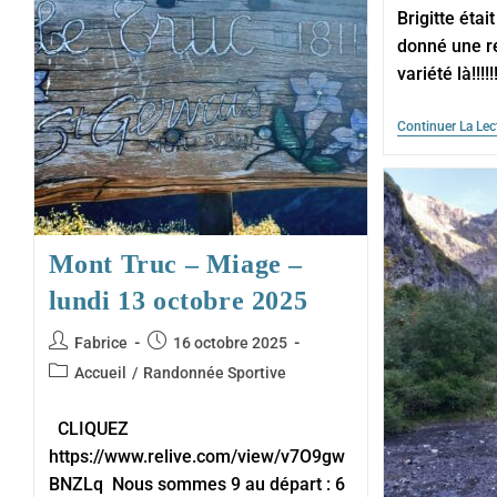
Brigitte étai
donné une re
variété là!!!!!
Continuer La Lec
Mont Truc – Miage –
lundi 13 octobre 2025
Auteur/autrice
Publication
Fabrice
16 octobre 2025
de
publiée :
Post
Accueil
/
Randonnée Sportive
la
category:
publication :
CLIQUEZ
https://www.relive.com/view/v7O9gw
BNZLq Nous sommes 9 au départ : 6