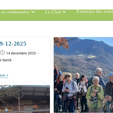
Entretien des sent
Les randonnées
Le Club
9-12-2025
e
Publication
14 décembre 2025
publiée :
e Santé
CUVAT
ture
9-
12-
2025