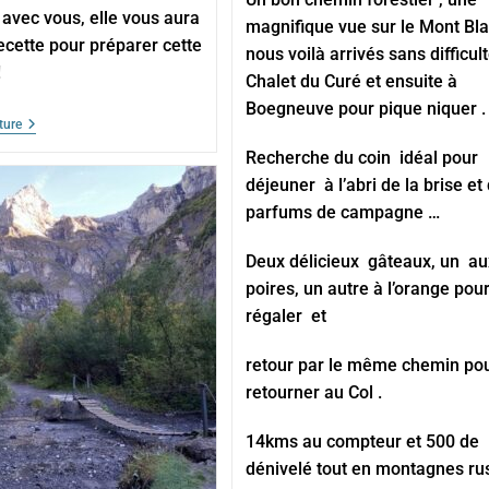
t avec vous, elle vous aura
magnifique vue sur le Mont Bla
cette pour préparer cette
nous voilà arrivés sans difficul
!
Chalet du Curé et ensuite à
Boegneuve pour pique niquer .
SILLINGY
ture
14
Recherche du coin idéal pour
OCTOBRE
2025
déjeuner à l’abri de la brise et
parfums de campagne …
Deux délicieux gâteaux, un au
poires, un autre à l’orange pou
régaler et
retour par le même chemin po
retourner au Col .
14kms au compteur et 500 de
dénivelé tout en montagnes ru