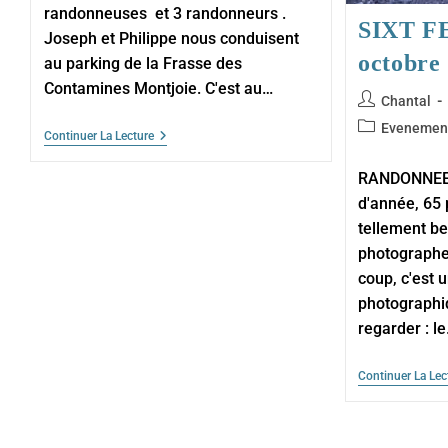
randonneuses et 3 randonneurs .
SIXT F
Joseph et Philippe nous conduisent
octobre
au parking de la Frasse des
Contamines Montjoie. C'est au…
Auteur/autric
Chantal
de
Post
Evenemen
Mont
Continuer La Lecture
la
category:
Truc
publication :
–
RANDONNEE 
Miage
–
d'année, 65 p
Lundi
tellement b
13
Octobre
photographe
2025
coup, c'est 
photographi
regarder : l
Continuer La Lec