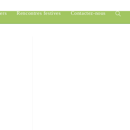
iers
Rencontres festives
Contactez-nous
Toggle
website
search