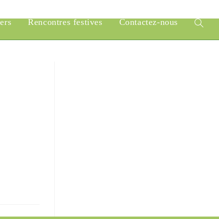
iers
Rencontres festives
Contactez-nous
Toggle
website
search